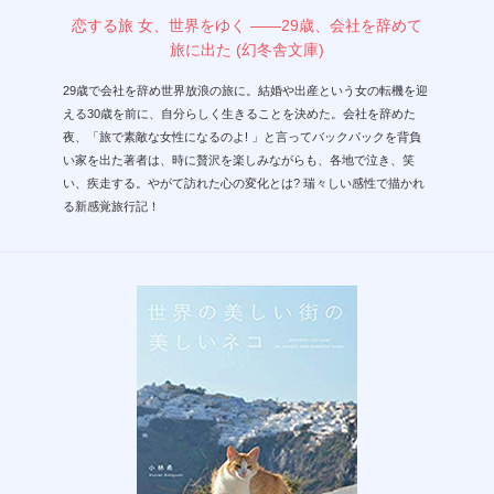
恋する旅 女、世界をゆく ――29歳、会社を辞めて
旅に出た (幻冬舎文庫)
29歳で会社を辞め世界放浪の旅に。結婚や出産という女の転機を迎
える30歳を前に、自分らしく生きることを決めた。会社を辞めた
夜、「旅で素敵な女性になるのよ! 」と言ってバックパックを背負
い家を出た著者は、時に贅沢を楽しみながらも、各地で泣き、笑
い、疾走する。やがて訪れた心の変化とは? 瑞々しい感性で描かれ
る新感覚旅行記！