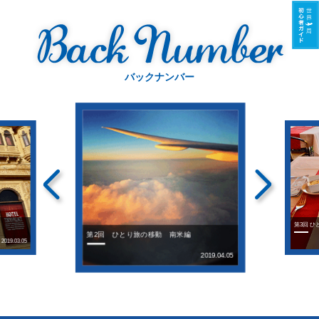
バックナンバー
第3回 ひ
第2回 ひとり旅の移動 南米編
2019.03.05
2019.04.05