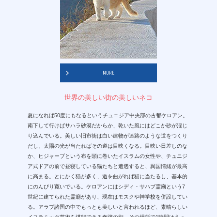
MORE
世界の美しい街の美しいネコ
夏になれば50度にもなるというチュニジア中央部の古都ケロアン。
南下して行けばサハラ砂漠だからか、乾いた風にはどこか砂が混じ
り込んでいる。美しい旧市街は白い建物が迷路のような道をつくり
だし、太陽の光が当たればその道は目映くなる。目映い日差しのな
か、ヒジャーブという布を頭に巻いたイスラムの女性や、チュニジ
ア式ドアの前で昼寝している猫たちと遭遇すると、異国情緒が最高
に高まる。とにかく猫が多く、道を曲がれば猫に当たるし、基本的
にのんびり寛いでいる。ケロアンにはシディ・サハブ霊廟という7
世紀に建てられた霊廟があり、現在はモスクや神学校を併設してい
る。アラブ諸国の中でもっとも美しいと言われるほど、素晴らしい