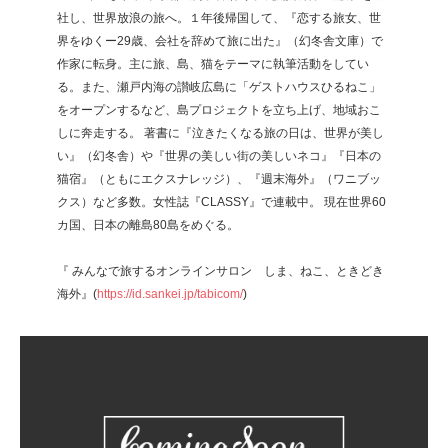
社し、世界放浪の旅へ。１年後帰国して、『恋する旅女、世
界をゆくー29歳、会社を辞めて旅に出た』（幻冬舎文庫）で
作家に転身。主に旅、島、猫をテーマに執筆活動をしてい
る。また、瀬戸内海の讃岐広島に「ゲストハウスひるねこ」
をオープンするなど、島プロジェクトを立ち上げ、地域おこ
しに奔走する。 著書に『泣きたくなる旅の日は、世界が美し
い』（幻冬舎）や『世界の美しい街の美しいネコ』『日本の
猫宿』（ともにエクスナレッジ）、『週末海外』（ワニブッ
クス）など多数。女性誌『CLASSY』で連載中。 現在世界60
カ国、日本の離島80島をめぐる。
『 みんなで旅するオンラインサロン しま、ねこ、ときどき
海外』(
https://id.sankei.jp/tabicom/
)