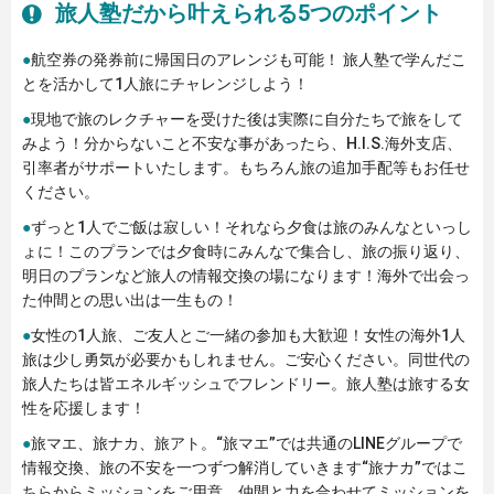
旅人塾だから叶えられる5つのポイント
●
航空券の発券前に帰国日のアレンジも可能！ 旅人塾で学んだこ
とを活かして1人旅にチャレンジしよう！
●
現地で旅のレクチャーを受けた後は実際に自分たちで旅をして
みよう！分からないこと不安な事があったら、H.I.S.海外支店、
引率者がサポートいたします。もちろん旅の追加手配等もお任せ
ください。
●
ずっと1人でご飯は寂しい！それなら夕食は旅のみんなといっし
ょに！このプランでは夕食時にみんなで集合し、旅の振り返り、
明日のプランなど旅人の情報交換の場になります！海外で出会っ
た仲間との思い出は一生もの！
●
女性の1人旅、ご友人とご一緒の参加も大歓迎！女性の海外1人
旅は少し勇気が必要かもしれません。ご安心ください。同世代の
旅人たちは皆エネルギッシュでフレンドリー。旅人塾は旅する女
性を応援します！
●
旅マエ、旅ナカ、旅アト。“旅マエ”では共通のLINEグループで
情報交換、旅の不安を一つずつ解消していきます“旅ナカ”ではこ
ちらからミッションをご用意。仲間と力を合わせてミッションを