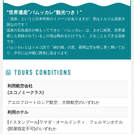
”世界遺産“パムッカレ”観光つき！”
「温泉」というと日本特有のイメージがありますが、実はトルコも温泉大
国なのです！
温泉の石灰成分が積もってできた「パムッカレ」は、まさに絶景。世界遺
産にも登録されているこの地は眺めるだけでなく、入ることもできる温泉
です。
パムッカレとはトルコ語で「綿の城」の意。昼間は空を映し青く輝いてお
り、夕方には夕陽に茜色に染まります。
利用航空会社
(エコノミークラス)
アエロフロートロシア航空、大韓航空のいずれか
利用ホテル
[イスタンブール]ラマダ・オールドシティ、フェルマンホテル
(部屋指定不可)のいずれか