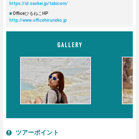
https://id.sankei.jp/tabicom/
OfficeひるねこHP
http://www.officehiruneko.jp
ツアーポイント