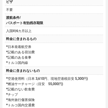
ビザ
不要
渡航条件/
パスポート有効残存期限
入国時6カ月以上
料金に含まれるもの
*日本発着航空券
*記載のある宿泊費
*記載のある食事
*トルコ国内線
料金に含まれないもの
*空港使用料（日本 3,610円、現地空港税目安 5,300円)
*燃油サーチャージ（目安 55,000円)
*記載のない飲食費
*チップ
*海外旅行傷害保険
*トルコ国内交通費