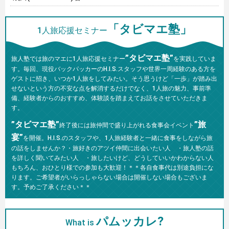
「タビマエ塾」
1人旅応援セミナー
”タビマエ塾”
旅人塾では旅のマエに1人旅応援セミナー
を実践していま
す。毎回、現役バックパッカーのH.I.S.スタッフや世界一周経験のある方を
ゲストに招き、いつか1人旅をしてみたい。そう思うけど「一歩」が踏み出
せないという方の不安な点を解消するだけでなく、1人旅の魅力、事前準
備、経験者からのおすすめ、体験談を踏まえてお話をさせていただきま
す。
”タビマエ塾”
”旅
終了後には旅仲間で盛り上がれる食事会イベント
宴”
を開催。H.I.S.のスタッフや、1人旅経験者と一緒に食事をしながら旅
の話をしませんか？・旅好きのアツイ仲間に出会いたい人 ・旅人塾の話
を詳しく聞いてみたい人 ・旅したいけど、どうしていいかわからない人
もちろん、おひとり様での参加も大歓迎！＊＊各自食事代は別途負担にな
ります。ご希望者がいらっしゃらない場合は開催しない場合もございま
す。予めご了承ください＊＊
パムッカレ?
What is