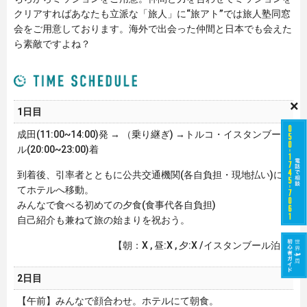
クリアすればあなたも立派な「旅人」に“旅アト”では旅人塾同窓
会をご用意しております。海外で出会った仲間と日本でも会えた
ら素敵ですよね？
×
1日目
成田(11:00~14:00)発 → （乗り継ぎ) →トルコ・イスタンブー
ル(20:00~23:00)着
到着後、引率者とともに公共交通機関(各自負担・現地払い)に
てホテルへ移動。
みんなで食べる初めての夕食(食事代各自負担)
自己紹介も兼ねて旅の始まりを祝おう。
【朝：X , 昼:X , 夕:X /イスタンブール泊】
2日目
【午前】みんなで顔合わせ。ホテルにて朝食。