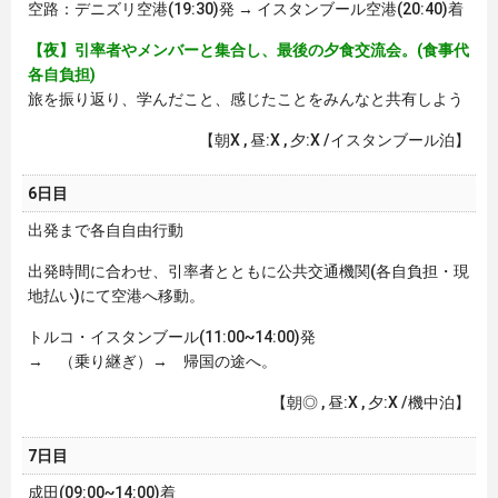
空路：デニズリ空港(19:30)発 → イスタンブール空港(20:40)着
【夜】引率者やメンバーと集合し、最後の夕食交流会。(食事代
各自負担)
旅を振り返り、学んだこと、感じたことをみんなと共有しよう
【朝X , 昼:X , 夕:X /イスタンブール泊】
6日目
出発まで各自自由行動
出発時間に合わせ、引率者とともに公共交通機関(各自負担・現
地払い)にて空港へ移動。
トルコ・イスタンブール(11:00~14:00)発
→ （乗り継ぎ）→ 帰国の途へ。
【朝◎ , 昼:X , 夕:X /機中泊】
7日目
成田(09:00~14:00)着