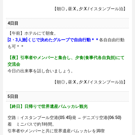
【朝◎ , 昼:X , 夕:X /イスタンブール泊】
4日目
【午前】ホテルにて朝食。
[2・3人旅]くじで決めたグループで自由行動＊＊
各自自由行動
も可＊＊
【夜】引率者やメンバーと集合し、夕食(食事代各自負担)にて
交流会
今日の出来事を話し合いましょう。
【朝◎ , 昼:X , 夕:X /イスタンブール泊】
5日目
【終日】日帰りで世界遺産パムッカレ観光
空路：イスタンブール空港(05:45)発 → デニズリ空港(06:50)
着 ミニバスで約1時間。
引率者やメンバーと共に世界遺産パムッカレを満喫