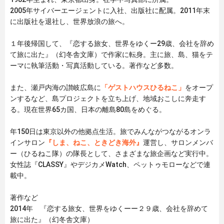
2005年サイバーエージェントに入社、出版社に配属。2011年末
に出版社を退社し、世界放浪の旅へ。
１年後帰国して、『恋する旅女、世界をゆくー29歳、会社を辞め
て旅に出た』（幻冬舎文庫）で作家に転身。主に旅、島、猫をテ
ーマに執筆活動・写真活動している。著作など多数。
また、瀬戸内海の讃岐広島に
「ゲストハウスひるねこ」
をオープ
ンするなど、島プロジェクトを立ち上げ、地域おこしに奔走す
る。現在世界65カ国、日本の離島80島をめぐる。
年150日は東京以外の他拠点生活。旅でみんながつながるオンラ
インサロン
『しま、ねこ、ときどき海外』
運営し、サロンメンバ
ー（ひるねこ隊）の隊長として、さまざまな旅企画など実行中。
女性誌『CLASSY』やデジカメWatch、ペットゥモローなどで連
載中。
著作など
2014年 『恋する旅女、世界をゆくーー２９歳、会社を辞めて
旅に出た』（幻冬舎文庫）