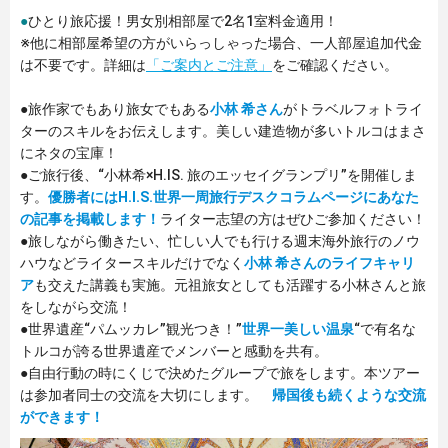
●
ひとり旅応援！男女別相部屋で2名1室料金適用！
※他に相部屋希望の方がいらっしゃった場合、一人部屋追加代金
は不要です。詳細は
「ご案内とご注意」
をご確認ください。
●旅作家でもあり旅女でもある
小林 希さん
がトラベルフォトライ
ターのスキルをお伝えします。美しい建造物が多いトルコはまさ
にネタの宝庫！
●ご旅行後、“小林希×H.IS. 旅のエッセイグランプリ”を開催しま
す。
優勝者にはH.I.S.世界一周旅行デスクコラムページにあなた
の記事を掲載します！
ライター志望の方はぜひご参加ください！
●旅しながら働きたい、忙しい人でも行ける週末海外旅行のノウ
ハウなどライタースキルだけでなく
小林 希さんのライフキャリ
ア
も交えた講義も実施。元祖旅女としても活躍する小林さんと旅
をしながら交流！
●世界遺産“パムッカレ”観光つき！”
世界一美しい温泉
“で有名な
トルコが誇る世界遺産でメンバーと感動を共有。
●自由行動の時にくじで決めたグループで旅をします。本ツアー
は参加者同士の交流を大切にします。
帰国後も続くような交流
ができます！