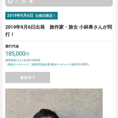
ご 注 意
2019年9月6日
出発日限定！
2019年9月6日出発 旅作家・旅女 小林希さんが同
行！
旅行代金
185,000
円
成田発着/大人1名2名1室利用
（燃油サーチャージ・諸税等別途必要 燃油サーチャージ額約55,000円）