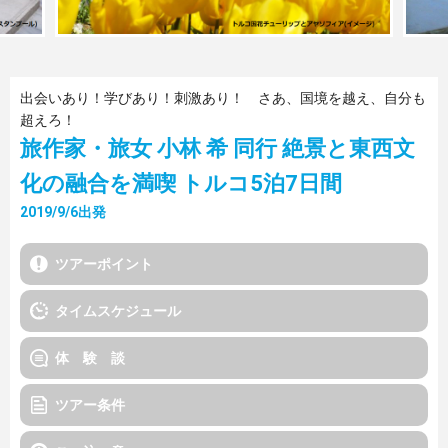
出会いあり！学びあり！刺激あり！ さあ、国境を越え、自分も
超えろ！
旅作家・旅女 小林 希 同行 絶景と東西文
化の融合を満喫 トルコ5泊7日間
2019/9/6出発
ツアーポイント
タイムスケジュール
体 験 談
ツアー条件