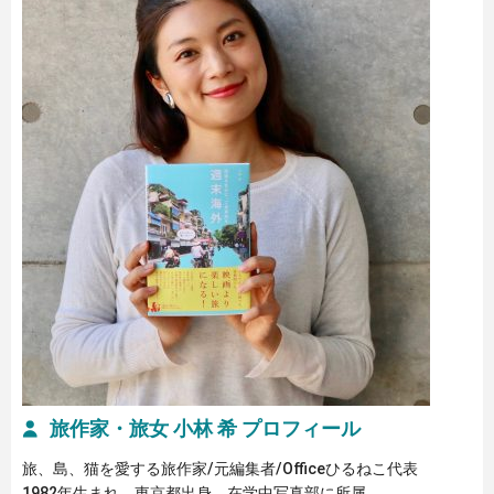
旅作家・旅女 小林 希 プロフィール
旅、島、猫を愛する旅作家/元編集者/Officeひるねこ代表
1982年生まれ、東京都出身。在学中写真部に所属。