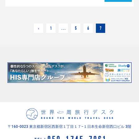
‹
1
…
5
6
7
〒160-0023 東京都新宿区西新宿１丁目１７−１
日本生命新宿西口ビル 3階