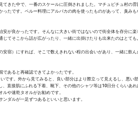
見てきた中で、一番のスケールに圧倒されました。マチュピチュ村の雰
かったです。ペルー料理にアルパカの肉を使ったものがあって、臭みも
治安が良かったです。そんなに大きい街ではないので街全体を存分に楽
通じてそこから話が広がったり、一緒に出掛けたりも出来たのはとても
の安宿）にすれば、そこで数えきれない程の出会いがあり、一緒に飲ん
国であると再確認できてよかったです。
て欲しいです。外から見てみると、良い部分はより際立って見えるし、悪い
正し、直接肌にふれる下着、靴下、その他のシャツ等は10日分くらいあ
オルや速乾タオルがお勧めです。
サンダルが一足ずつあるといいと思います。