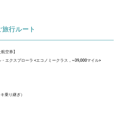
ご旅行ルート
た航空券】
・エクスプローラ <エコノミークラス，~39,000マイル>
】
ンキ乗り継ぎ）