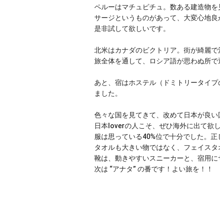
ペルーはマチュピチュ。数ある建造物を
サージというものがあって、大変心地良
是非試して欲しいです。
北米はカナダのビクトリア。街が綺麗で
旅全体を通して、ロシア語が思わぬ所で
あと、宿はホステル（ドミトリータイプ
ました。
色々な国を見てきて、改めて日本が良い
日本loverの人こそ、ぜひ海外に出
服は思っている40%位で十分でした。
タオルも大きい物ではなく、フェイスタ
靴は、動きやすいスニーカーと、宿用に
次は “アナタ” の番です！よい旅を！！