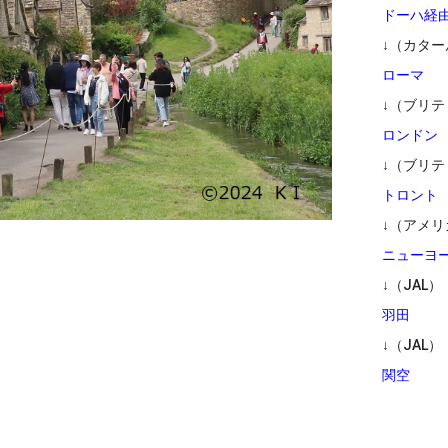
ドーハ経
↓（カター
ローマ
↓（ブリ
ロンドン
↓（ブリ
トロント
↓（アメ
ニューヨ
↓（JAL）
羽田
↓（JAL）
関空