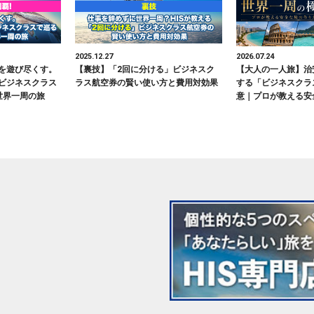
2025.12.27
2026.07.24
を遊び尽くす。
【裏技】「2回に分ける」ビジネスク
【大人の一人旅】治
ビジネスクラス
ラス航空券の賢い使い方と費用対効果
する「ビジネスクラ
世界一周の旅
意｜プロが教える安