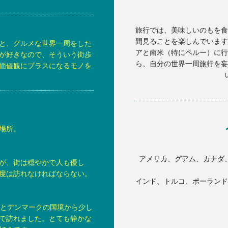
旅行では、美味しいのもを食
間見ることを楽しんでいます
と、グルメな世界一周をした
アと南米（特にペルー）に行
が好きなので、そういう街歩
ら、自分の世界一周旅行を妄
価値観にプラスになるモノを
場所。
アメリカ、グアム、カナダ
が、街は穏やかで人も優し
度は訪れなければならない。
インド、トルコ、ポーランド
ンとデンマークの国境から少し
で訪れました。とても静かな