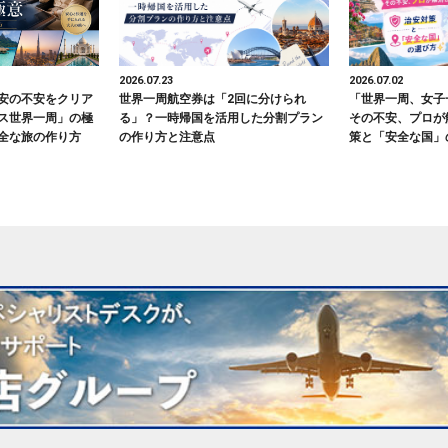
2026.07.23
2026.07.02
安の不安をクリア
世界一周航空券は「2回に分けられ
「世界一周、女子
ス世界一周」の極
る」？一時帰国を活用した分割プラン
その不安、プロが
全な旅の作り方
の作り方と注意点
策と「安全な国」