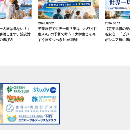
2026.07.02
2026.06.11
一人旅は危ない？」
卒業旅行で世界一周？実は「ハワイ往
【定年退職の記
解消します。治安対
復＋α」の予算で叶う！大学生こそ今
も安心！「ビジ
の選び方
すぐ旅立つべき3つの理由
がシニア層に選